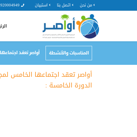
من نحن
اتصل بنا
استبيان
920004949
الرئ
أواصر تعقد اجتماعها
المناسبات والأنشطة
أواصر تعقد اجتماعها الخامس لمج
الدورة الخامسة :