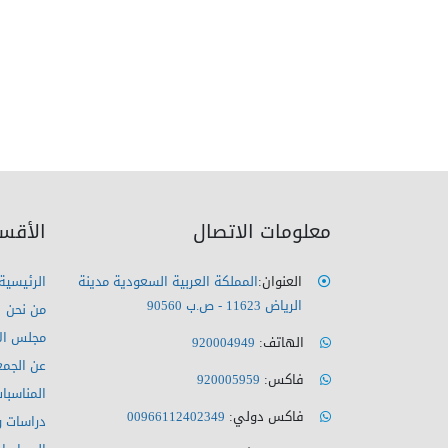
معلومات الاتصال
الأقس
العنوان:
المملكة العربية السعودية مدينة
الرئيسية
الرياض 11623 - ص.ب 90560
من نحن
مجلس الإ
الهاتف:
920004949
عن الجمع
فاكس:
920005959
المناسبا
فاكس دولي:
00966112402349
دراسات و