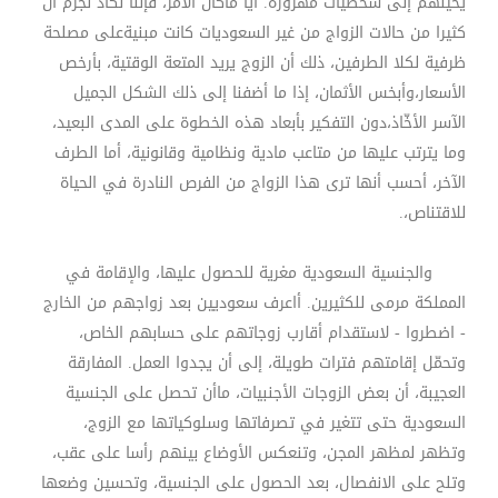
يحيلهم إلى شخصيات مهزوزة. أيا ماكان الأمر، فإننا نكاد نجزم أن
كثيرا من حالات الزواج من غير السعوديات كانت مبنيةعلى مصلحة
ظرفية لكلا الطرفين، ذلك أن الزوج يريد المتعة الوقتية، بأرخص
الأسعار،وأبخس الأثمان، إذا ما أضفنا إلى ذلك الشكل الجميل
الآسر الأخّاذ،دون التفكير بأبعاد هذه الخطوة على المدى البعيد،
وما يترتب عليها من متاعب مادية ونظامية وقانونية، أما الطرف
الآخر، أحسب أنها ترى هذا الزواج من الفرص النادرة في الحياة
للاقتناص،
.
والجنسية السعودية مغرية للحصول عليها، والإقامة في
المملكة مرمى للكثيرين. أاعرف سعوديين بعد زواجهم من الخارج
- اضطروا - لاستقدام أقارب زوجاتهم على حسابهم الخاص،
وتحمّل إقامتهم فترات طويلة، إلى أن يجدوا العمل. المفارقة
العجيبة، أن بعض الزوجات الأجنبيات، ماأن تحصل على الجنسية
السعودية حتى تتغير في تصرفاتها وسلوكياتها مع الزوج،
وتظهر لمظهر المجن، وتنعكس الأوضاع بينهم رأسا على عقب،
وتلح على الانفصال، بعد الحصول على الجنسية، وتحسين وضعها