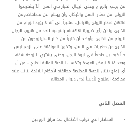
من يرغب بالزواج وعلى الرجال الكبار في السن ألاّ يشترطوا
الزواج من صغار السن والأبكار، وأن يبحثوا عن مطلقات،ومن
فاتهن قطار الزواج والأرامل، مشيراً إلى أنه لا يؤيد الزواج من
الخارج، ولكن رأى ضرورة الاهتمام بالتوعية للحد من هروب الرجال
للزواج من الخارج. وأوضح أن كثيراً من كبار السنيتزوجون من
الخارج من صغيرات في السن، وتكون الموافقة على الزوج ليس
حباً فيه، بل طمعاً في ثروة الرجل، وحتى يشتري للزوجة شقة،
وبعد فترة ترفض العودة وتكسب الناحية المالية.الخارج – من أن
أي زواج يتبيّن للجهة المختصة مخالفته لأحكام اللائحة يترتب عليه
محاكمة المتزوج تأديبياً لدى ديوان المظالم.
الفصل الثاني
· المخاطر التي تواجه الأطفال بعد فراق الزوجين