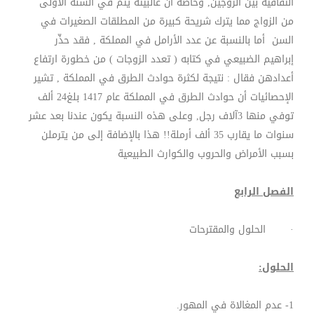
الثقافية بين الزوجين, وخاصة أن غالبيته يتم في السنة الأولى
من الزواج مما يترك شريحة كبيرة من المطلقات الصغيرات في
السن أما بالنسبة عن عدد الأرامل في المملكة , فقد حذّر
إبراهيم الضبيعي في كتابه ( تعدد الزوجات ) من خطورة ارتفاع
أعدادهن فقال : نتيجة لكثرة حوادث الطرق في المملكة , تشير
الإحصائيات أن حوادث الطرق في المملكة عام 1417 بلغ24 ألف
توفي منها 3آلاف رجل, وعلى هذه النسبة يكون عندنا بعد عشر
سنوات ما يقارب 35 ألف أرملة!! هذا بالإضافة إلى من يترملن
بسبب الأمراض والحروب والكوارث الطبيعية
الفصل الرابع
· الحلول والمقترحات
الحلول:
1- عدم المغالاة في المهور.