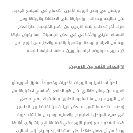
ويتمثل في رفض الزوجة الأخرى الاندماج في المجتمع الجديد,
بكل تقاليده وعاداته , وإصرارها على الاحتفاظ بهويتها ومن
طرف آخر تصطدم بقلة الترحيب من الأسر الخليجية, نظراً لعدم
التمسك الديني والأخلاقي في بعض الجنسيات مما يفرض عليها
نوعا ًمن العزلة والوحدة, وشعوراً بالخيبة والعجز على الزوج من
جّراء زوجة مرفوضة اجتماعياً,,وبين عاطفة احترامه لنفسه .
(5)انعدام الثقة بين الزوجين:
نظراً لما تتميز به الزوجات الأخريات وخصوصاً الشرق آسوية أو
الغربية من جمال ظاهري؛ كان هو الدافع الأساسي لاختيارها من
قبل الزوج سرعان ما تساوره الظنون والشكوك , في ماضي
زوجته , خاصة ما تتميز به بعض البيئات من اختلاط بين الجنسين
في جميع المراحل التعليمية, والعملية, وسرعان ما تشتد ذروة
هذه الشكوك مع إصرار الزوجة في قضائها للإجازات بقرب أهلها
وبدلاً من أن يعمل جاهداً لحل المشكلة, إذ به يلجأ إلى أساليب