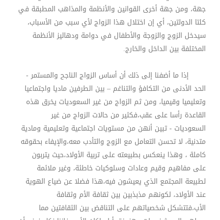
جهة، ومن جهة أخرى القوانين والأنظمة والمذاهب المطبقة في
كلتا الدولتين، أي إن اختلال هذا الزواج لأي سبب من الأسباب،
سيدخل الزوج والزوجة والأطفال في دوامة ودهاليز الأنظمة
المختلفة بين الداخل والخارج.
إذا ما أضفنا إلى ذلك أن أساس الزواج الناجح والمستمر -
الحد الأدنى من التكافؤ والتناغم – بين الطرفين ماديا واجتماعيا
وتعليميا وقيميا، ومن ثم الزواج من غير السعوديات يخرق هذه
القاعدة رأسا على عقب،فكثير من حالات الزواج من غير
السعوديات - تبين أنهن من مستويات اجتماعية وتعليمية ومادية
متدنية، لا تحسن التعامل مع الزوج والتأدب معه،والإيفاء بحقوقه
كاملة ، وهذا ينعكس بطبيعته على تربية الأولاد،حيث يتربون
على مفاهيم وقيم وعادات وسلوكيات خاطئة، وغير ملائمة
لطبيعة المجتمع الذي يعيشون فيه،هذا فضلا عن ضياع الهوية
عند الأولاد، لكونهم مذبذبين بين ثقافة الأم وثقافة
الأب،فتتشكل شخصياتهم على التناقض بين الثقافتين مما