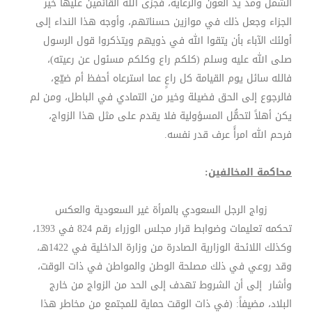
الشمل ومد يد العون والرعاية، فجزى الله القائمين عليها خير
الجزاء وجعل ذلك في موازين حسناتهم، وأوجه هذا النداء إلى
أولئك الآباء بأن يتقوا الله في ذويهم ويتذكروا قول الرسول
صلى الله عليه وسلم (كلكم راع وكلكم مسئول عن رعيته)،
فالله سائل يوم القيامة كل راعٍ عما استرعاه أحفظ أم ضيّع،
فالرجوع إلى الحق فضيلة وخير من التمادي في الباطل، ومن لم
يكن أهلاً لتحمُّل المسؤولية فلا يقدم على مثل هذا الزواج،
فرحم الله امرأً عرف قدر نفسه.
محاكمة المخالفين
:
زواج الرجل السعودي بالمرأة غير السعودية والعكس
تحكمه تعليمات وضوابط قرار مجلس الوزراء رقم 824 في 1393،
وكذلك اللائحة الوزارية الصادرة من وزارة الداخلية في 1422هـ،
وقد روعي في ذلك مصلحة الوطن والمواطن في ذات الوقت،
وأشار إلى أن الشروط تهدف إلى الحد من الزواج من خارج
البلاد، مضيفاً: (في ذات الوقت حماية للمجتمع من مخاطر هذا