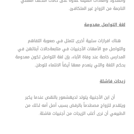
والشذوذ والعادات السيئة علاوة على حالات التخلف العقلي
الناجمة من الزواج غير المتكافئ.
لغة التواصل معدومة
هناك افرازات سلبية أخرى تتمثل في صعوبة التفاهم
والتواصل مع الأمهات الأجنبيات في متابعةحالات أبنائهن في
المدارس خاصة عند وفاة الآباء، بإن لغة التواصل تكون معدومة
بحكم اللغة والتي ينعدم معها أيضاً الانتماء للوطن
.
زيجات فاشلة
أن ابن الأجنبية يتولد لديهشعور بالنقص عندما يكبر
ويتقدم للزواج مصطدماً بالرفض بسبب أصل أمه لذلك من
الطبيعي أن نرى أغلب الزيجات من أجنبيات فاشلة.