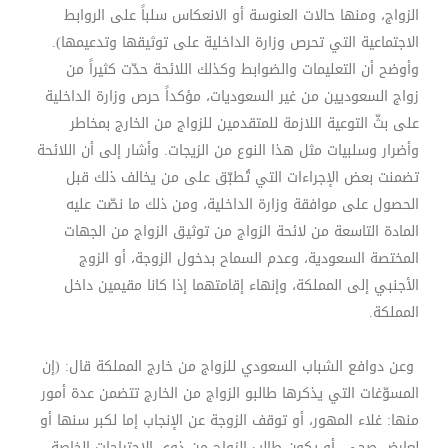
الزواج، ومنها حالات العنوسة أو الانعكاس سلباً على الروابط
الاجتماعية التي تحرص وزارة الداخلية على توثيقها وتدعيمها).
وأوضح أن التعليمات والضوابط وكذلك اللائحة حدّت كثيراً من
زواج السعوديين من غير السعوديات، مؤكداً حرص وزارة الداخلية
على بثّ التوعية اللازمة للمتقدمين للزواج من الخارج بمخاطر
وأضرار وسلبيات مثل هذا النوع من الزيجات. وأشار إلى أن اللائحة
تضمنت بعض الإجراءات التي تُطبّق على من يخالف ذلك قبل
الحصول على موافقة وزارة الداخلية، ومن ذلك ما نصّت عليه
المادة التاسعة من لائحة الزواج من توثيق الزواج من الجهات
المختصة السعودية، وعدم السماح بدخول الزوجة، أو الزوج
الأجنبي إلى المملكة، وإنهاء إقامتهما إذا كانا مقيمين داخل
المملكة.
وعن دوافع الشباب السعودي للزواج من خارج المملكة قال: (إن
المسوّغات التي يذكرها طالبو الزواج من الخارج تتضمن عدة أمور
منها: غلاء المهور، أو توقف الزوجة عن الإنجاب إما لكبر سنها أو
لعارض صحي، أو يكون طالب الزواج من ذوي الاحتياجات الخاصة