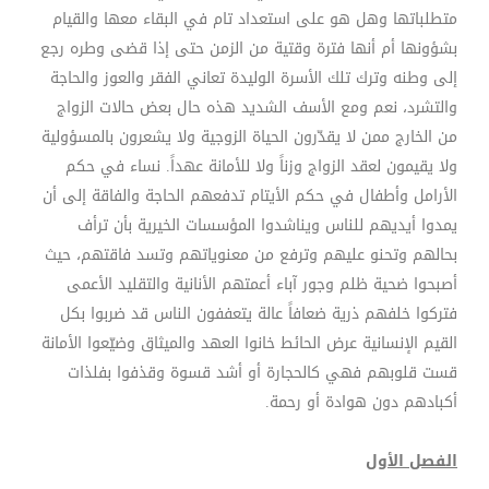
متطلباتها وهل هو على استعداد تام في البقاء معها والقيام
بشؤونها أم أنها فترة وقتية من الزمن حتى إذا قضى وطره رجع
إلى وطنه وترك تلك الأسرة الوليدة تعاني الفقر والعوز والحاجة
والتشرد، نعم ومع الأسف الشديد هذه حال بعض حالات الزواج
من الخارج ممن لا يقدّرون الحياة الزوجية ولا يشعرون بالمسؤولية
ولا يقيمون لعقد الزواج وزناً ولا للأمانة عهداً. نساء في حكم
الأرامل وأطفال في حكم الأيتام تدفعهم الحاجة والفاقة إلى أن
يمدوا أيديهم للناس ويناشدوا المؤسسات الخيرية بأن ترأف
بحالهم وتحنو عليهم وترفع من معنوياتهم وتسد فاقتهم، حيث
أصبحوا ضحية ظلم وجور آباء أعمتهم الأنانية والتقليد الأعمى
فتركوا خلفهم ذرية ضعافاً عالة يتعففون الناس قد ضربوا بكل
القيم الإنسانية عرض الحائط خانوا العهد والميثاق وضيّعوا الأمانة
قست قلوبهم فهي كالحجارة أو أشد قسوة وقذفوا بفلذات
أكبادهم دون هوادة أو رحمة.
الفصل الأول