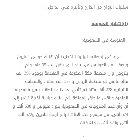
سلبيات الزواج من الخارج وتأثيره على الداخل :
(1)انتشار العنوسة
العنوسة في السعودية:
جاء في إحصائية لوزارة التخطيط أن هناك حوالى "مليون
ونصف" من العوانس في بلادنا أي بلغن سن 35 عاما ولم
يتزوجن وأن منطقة مكة المكرمة في المقدمة بوجود 396 ألف
فتاة عانس ثم منطقة الرياض بـ 327 الف فتاة ، والمنطقة
الشرقية 228 ألف فتاة ثم تأتي بعد ذلك منطقة عسير فالمدينة
المنورة وباقي مناطق المملكة، ثم هناك دراسة أخيرة تشير إلى
أن وأن عدد المتزوجات في السعودية بلغ : مليونين و 638 ألف و
574 أنثى، من مجموع عدد الاناث البالغ أربعة ملايين و572 ألف
أنثى و529 ألف و 418 فتاة.