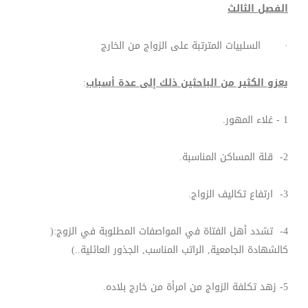
الفصل الثالث
· السلبيات المترتبة على الزواج من الخارج
يعزو الكثير من الباحثين ذلك إلى عدة أسباب
:
1 - غلاء المهور.
2- قلة المساكن المناسبة.
3- ارتفاع تكاليف الزواج.
4- تشدد أهل الفتاة في المواصفات المطلوبة في الزوج:(
كالشهادة الجامعية, الراتب المناسب, الجذور العائلية..)
5- زهد تكلفة الزواج من امرأة من خارج بلاده.