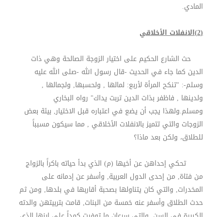
المادي
.
(2)الانفلات الأخلاقي
حث الشارع الحكيم على اختيار الزوجة الصالحة وهي ذات
الدين كما جاء في الحديث -قال رسول الله -صلى الله عليه
وسلم-: "تنكح المرأة لأربع: لمالها , ولحسبها, ولجمالها ,
ولدينها , فاظفر بذات الدين تربت يداك" رواه البخاري
ومسلم.ولهذا يجب أن يضع في اعتباره قبل الاختيار, بيئة بعض
الزوجات والتي تتميز بالانفلات الأخلاقي , مما سيكون مسبباً
للطلاق، ولكن بعد ماذا؟
تحكي إحداهن عن أخيها (م) الذي بدأ حياته باكراً بالزواج
من فتاة, من إحدى الدول العربية, وأسفر عن إدمانه على
المخدرات, والتي كان يتناولها بصحبة أقاربها في بلدها, ومن ثم
حدث الطلاق وأسفر عنه خمسة من البنات, قامت بتربيتهن والدته
الكبيرة في السن, والتي سرعان ما توفيت كمداً على ابنها الذي