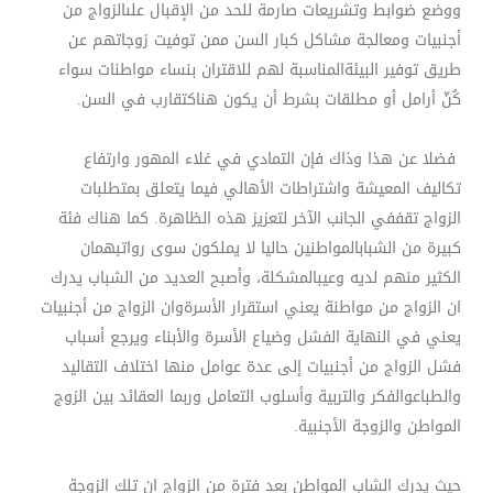
ووضع ضوابط وتشريعات صارمة للحد من الإقبال علىالزواج من
أجنبيات ومعالجة مشاكل كبار السن ممن توفيت زوجاتهم عن
طريق توفير البيئةالمناسبة لهم للاقتران بنساء مواطنات سواء
كُنّ أرامل أو مطلقات بشرط أن يكون هناكتقارب في السن.
فضلا عن هذا وذاك فإن التمادي في غلاء المهور وارتفاع
تكاليف المعيشة واشتراطات الأهالي فيما يتعلق بمتطلبات
الزواج تقففي الجانب الآخر لتعزيز هذه الظاهرة. كما هناك فئة
كبيرة من الشبابالمواطنين حاليا لا يملكون سوى رواتبهمان
الكثير منهم لديه وعيبالمشكلة، وأصبح العديد من الشباب يدرك
ان الزواج من مواطنة يعني استقرار الأسرةوان الزواج من أجنبيات
يعني في النهاية الفشل وضياع الأسرة والأبناء ويرجع أسباب
فشل الزواج من أجنبيات إلى عدة عوامل منها اختلاف التقاليد
والطباعوالفكر والتربية وأسلوب التعامل وربما العقائد بين الزوج
المواطن والزوجة الأجنبية
.
حيث يدرك الشاب المواطن بعد فترة من الزواج ان تلك الزوجة