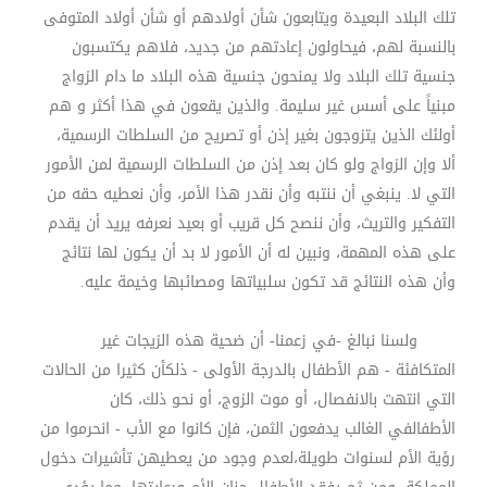
تلك البلاد البعيدة ويتابعون شأن أولادهم أو شأن أولاد المتوفى
بالنسبة لهم، فيحاولون إعادتهم من جديد، فلاهم يكتسبون
جنسية تلك البلاد ولا يمنحون جنسية هذه البلاد ما دام الزواج
مبنياً على أسس غير سليمة. والذين يقعون في هذا أكثر و هم
أولئك الذين يتزوجون بغير إذن أو تصريح من السلطات الرسمية،
ألا وإن الزواج ولو كان بعد إذن من السلطات الرسمية لمن الأمور
التي لا. ينبغي أن ننتبه وأن نقدر هذا الأمر، وأن نعطيه حقه من
التفكير والتريث، وأن ننصح كل قريب أو بعيد نعرفه يريد أن يقدم
على هذه المهمة، ونبين له أن الأمور لا بد أن يكون لها نتائج
وأن هذه النتائج قد تكون سلبياتها ومصائبها وخيمة عليه.
ولسنا نبالغ
-
في زعمنا- أن ضحية هذه الزيجات غير
المتكافئة - هم الأطفال بالدرجة الأولى - ذلكأن كثيرا من الحالات
التي انتهت بالانفصال، أو موت الزوج، أو نحو ذلك، كان
الأطفالفي الغالب يدفعون الثمن، فإن كانوا مع الأب - انحرموا من
رؤية الأم لسنوات طويلة،لعدم وجود من يعطيهن تأشيرات دخول