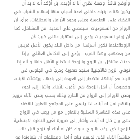
وأوضح قائلاً: وجهة نظري أنا لا أؤيده، بل أؤكد أنه لا بد أن
يكون هناك ارتباط داخلي لعدة أسباب منها إسهام الشباب في
القضاء على العنوسة وعلى وجود الأرامل والمطلقات، ورأى أن
الزواج من السعوديات سيقضي على العديد من المشاكل، كما
أن زواج السعوديات يؤدي إلى استقرار عائلي كبير؛ لأن
الزوجةعندما تكون أسرتها من داخل البلد يكون الأهل قريبين
من بعضهم، وهذا القرب يؤدي إلى التكامل العائلي، وإذا
حدثت مشاكل بين الزوج والزوجة استطاع الأهل حلها و أنه إذا
توفي الزوج فالأجنبية ستجد صعوبة وحرجاً في الجلوس في
البلد مع أبنائها، فتضطر إلى العودة إلى بلدها، ويتشتّت الأبناء،
وخصوصاً أن أهل الزوجة هم الأقرب للأبناء. وأشار إلى لجوء
بعض الأزواج إلى الزواج من الخارج وذلك بسبب رفض الآباء تزويج
بناتهم لمن له أبناء، لذا ينبغي على المجتمع التعاون للقضاء
على هذه الظاهرة السلبية بالتعاون مع من يرغب في الزواج
حتى وإن كان له أبناء، وأشار إلى ضرورة تغيير النظرة الاجتماعية
للزوج الذي يرغب بالزواج، سواء كان له أبناء أو تزوج قبل ذلك،
مناشداً الآباء الذين لديهم بنات أرامل ومطلقات أن يتعاونوا مع