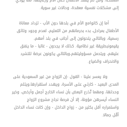
المملكة، ومن ثم يفقد الأطفال حنان الأم ورعايتها، مما يؤدي
إلى مشكلات نفسية معقدة، وحالات غير سوية
.
أما إن كانوامع الأم في بلدها دون الأب - تزداد معاناة
الأطفال بمراحل، بدء بحرمانهم من التعليم، لعدم وجود وثائق
رسمية، وبالتالي يتحولون إلى أجانب في بلد أمهم،
يقيمونبطريقة غير نظامية. كذلك لا يجدون - غالبا - ما ينفق
عليهم، ويتحمل مسؤوليتهم،وبالتالي يكونون عرضة للتشرد
والانحراف والضياع
.
ولا يعسر علينا - القول
-
إن الزواج من غير السعودية على
المدى البعيد - كارثي على الأسرة، ويهدد استقرارها،ويثلم
وحدتها، ومهما تّذرع البعض بأن نساء الخارج أجمل وأرخص، وخير
النساء أيسرهن مؤونة، إلا أن فرصة نجاح مشروع الزواج
واستمراره أقل بكثير من - زواج الداخل - وإن كانت نساء الداخل
أقّل جمالا
.