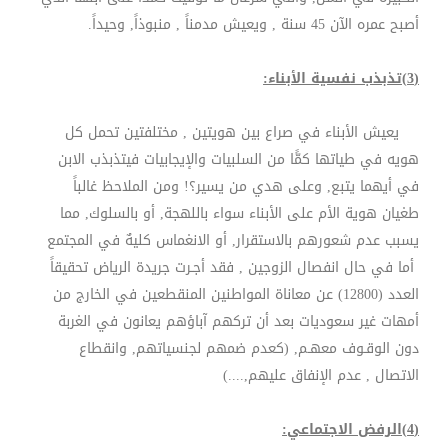
أصبح عمره الآن 45 سنة , ويعيش مدمناً , منبوذاً, وحيداً.
(3)تذبذب نفسية الأبناء:
يعيش الأبناء في صراع بين هويتين , مختلفتين تحمل كل
هويه في طياتها كمًّا من السلبيات والإيجابيات فيتذبذب الابن
في أيهما يتبع, وعلى هدي من يسير؟! ومن الملاحظ غالباً
طغيان هوية الأم على الأبناء سواء باللهجة, أو بالسلوك, مما
يسبب عدم شعورهم بالاستقرار, أو الانغماس كليهٌ في المجتمع
أما في حال انفصال الزوجين , فقد أجـرت جريدة الرياض تحقيقاً
العدد (12800) عن معاناة المواطنين المنقطعين في الخارج من
أمهات غير سعوديات بعد أن تركهم آباؤهم يعانون في الغربة
دون الوقـوف معهـم, (كعدم ضمهم لجنسياتهم, وانقطاع
الاتصال , عدم الإنفاق عليهم,....)
(4)الرفض الاجتماعي: