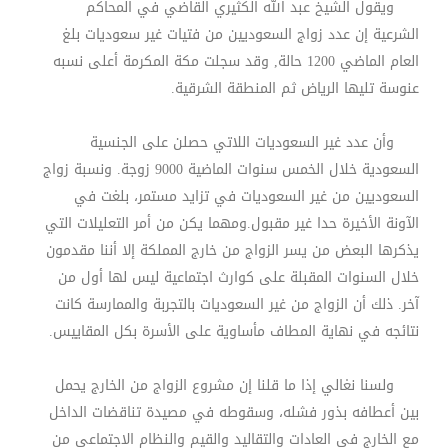
ويقول الشيخ عبد الله الكثيري القاضي في المحاكم
الشرعية إن عدد زواج السعوديين من فتيات غير سعوديات بلغ
العام الماضي 1200 حالة, وقد سجلت مكة المكرمة أعلى نسبه
عنوسة تليها الرياض ثم المنطقة الشرقية.
وأن عدد غير السعوديات اللاتي حصلن على الجنسية
السعودية خلال الخمس سنوات الماضية 9000 زوجة. ونسبة زواج
السعوديين من غير السعوديات في تزايد مستمر، بلغت في
الآونة الأخيرة حدا غير مقبول.ومهما يكن من أمر التعليلات التي
يذكرها البعض من يسر الزواج من خارج المملكة إلا أننا مقدمون
خلال السنوات المقبلة على كوارث اجتماعية ليس لها أول من
آخر. ذلك أن الزواج من غير السعوديات بالتجربة والممارسة كانت
نتائجه في نهاية المطاف مأساوية على الأسرة بكل المقاييس.
ولسنا نغالي إذا ما قلنا إن مشروع الزواج من الخارج يحمل
بين أعطافه بذور فشله، وسقوطه في مصيدة تناقضات الداخل
مع الخارج في العادات والتقاليد والقيم والنظام الاجتماعي من