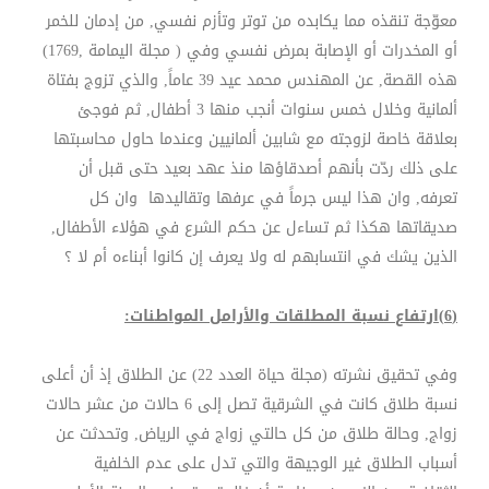
معوّجة تنقذه مما يكابده من توتر وتأزم نفسي, من إدمان للخمر
أو المخدرات أو الإصابة بمرض نفسي وفي ( مجلة اليمامة ,1769)
هذه القصة, عن المهندس محمد عيد 39 عاماً, والذي تزوج بفتاة
ألمانية وخلال خمس سنوات أنجب منها 3 أطفال, ثم فوجئ
بعلاقة خاصة لزوجته مع شابين ألمانيين وعندما حاول محاسبتها
على ذلك ردّت بأنهم أصدقاؤها منذ عهد بعيد حتى قبل أن
تعرفه, وان هذا ليس جرماً في عرفها وتقاليدها وان كل
صديقاتها هكذا ثم تساءل عن حكم الشرع في هؤلاء الأطفال,
الذين يشك في انتسابهم له ولا يعرف إن كانوا أبناءه أم لا ؟
(6)ارتفاع نسبة المطلقات والأرامل المواطنات:
وفي تحقيق نشرته (مجلة حياة العدد 22) عن الطلاق إذ أن أعلى
نسبة طلاق كانت في الشرقية تصل إلى 6 حالات من عشر حالات
زواج, وحالة طلاق من كل حالتي زواج في الرياض, وتحدثت عن
أسباب الطلاق غير الوجيهة والتي تدل على عدم الخلفية