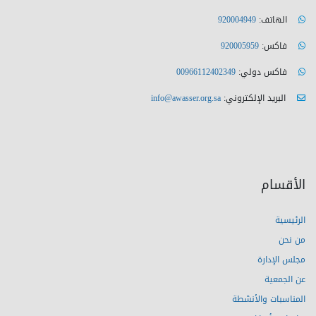
الهاتف:
920004949
فاكس:
920005959
فاكس دولي:
00966112402349
البريد الإلكتروني:
info@awasser.org.sa
الأقسام
الرئيسية
من نحن
مجلس الإدارة
عن الجمعية
المناسبات والأنشطة